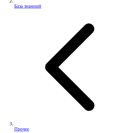
База знанний
Прочее