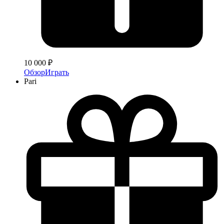
10 000 ₽
Обзор
Играть
Pari