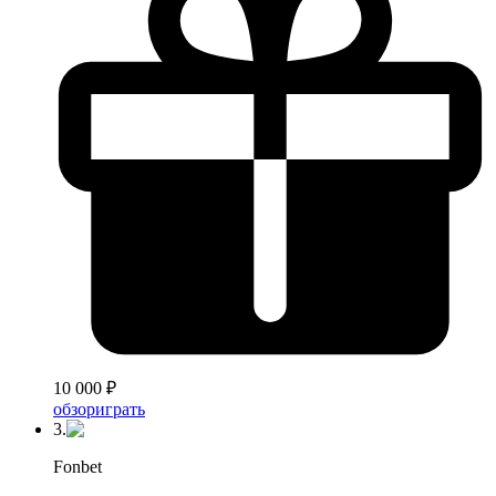
10 000 ₽
обзор
играть
3.
Fonbet