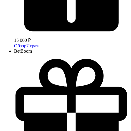
15 000 ₽
Обзор
Играть
BetBoom