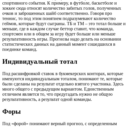
спортивного события. К примеру, в футболе, баскетболе и
хоккее сюда относят количество забитых голов, полученных
очков и заброшенных шайб соответственно. Говоря про
теннис, то под этим понятием подразумевают количество
геймов, которые будут сыграны. ТБ и ТМ – это тотал больше и
меньше, где в каждом случае беттор ставит, что команда,
спортсмен или в общем за игру будет больше или меньше
результативность игры. Прогнозы надо делать на основании
статистических данных на данный момент сошедшихся в
поединке команд.
Индивидуальный тотал
Под расшифровкой ставок в букмекерских конторах, которые
именуются индивидуальным тоталом, понимают те, которые
были сделаны на результат отдельно взятого участника. Здесь
много общего с предыдущим вариантом. Единственным
отличием является то, что предугадать нужно не общую
результативность, а результат одной команды.
Форы
Под «форой» понимают верный прогноз, с определенным