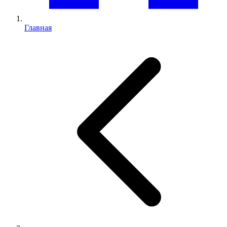
Главная