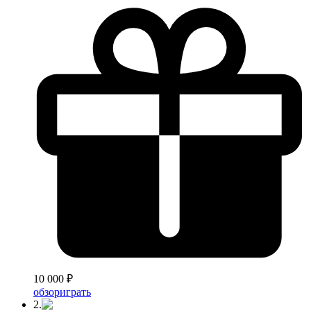
10 000 ₽
обзор
играть
2.