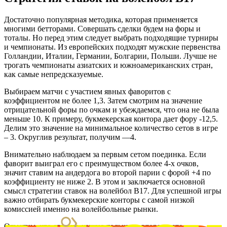
Достаточно популярная методика, которая применяется
многими бетторами. Совершать сделки будем на форы и
тоталы. Но перед этим следует выбрать подходящие турниры
и чемпионаты. Из европейских подходят мужские первенства
Голландии, Италии, Германии, Болгарии, Польши. Лучше не
трогать чемпионаты азиатских и южноамериканских стран,
как самые непредсказуемые.
Выбираем матчи с участием явных фаворитов с
коэффициентом не более 1,3. Затем смотрим на значение
отрицательной форы по очкам и убеждаемся, что она не была
меньше 10. К примеру, букмекерская контора дает фору -12,5.
Делим это значение на минимальное количество сетов в игре
– 3. Округлив результат, получим —4.
Внимательно наблюдаем за первым сетом поединка. Если
фаворит выиграл его с преимуществом более 4-х очков,
значит ставим на андердога во второй парии с форой +4 по
коэффициенту не ниже 2. В этом и заключается основной
смысл стратегии ставок на волейбол В17. Для успешной игры
важно отбирать букмекерские конторы с самой низкой
комиссией именно на волейбольные рынки.
Отметим, что ставить нужно только во втором сете