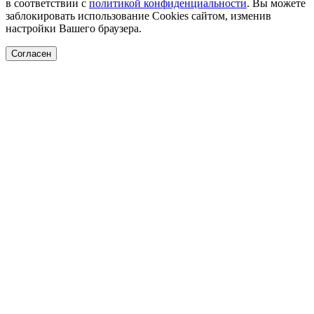
в соответствии с
политикой конфиденциальности
. Вы можете
заблокировать использование Cookies сайтом, изменив
настройки Вашего браузера.
Согласен