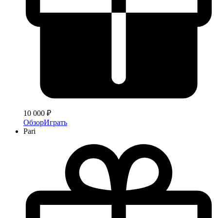
10 000 ₽
Обзор
Играть
Pari