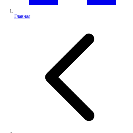
Главная