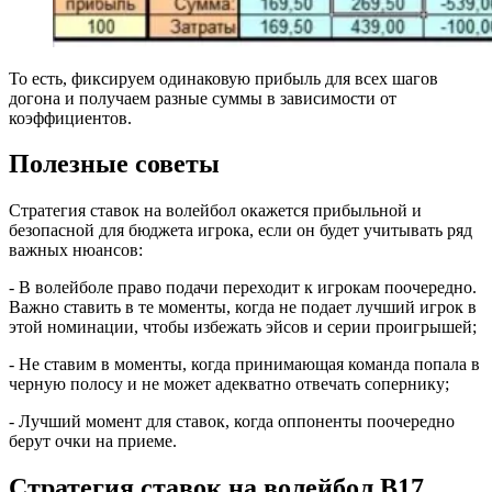
То есть, фиксируем одинаковую прибыль для всех шагов
догона и получаем разные суммы в зависимости от
коэффициентов.
Полезные советы
Стратегия ставок на волейбол окажется прибыльной и
безопасной для бюджета игрока, если он будет учитывать ряд
важных нюансов:
- В волейболе право подачи переходит к игрокам поочередно.
Важно ставить в те моменты, когда не подает лучший игрок в
этой номинации, чтобы избежать эйсов и серии проигрышей;
- Не ставим в моменты, когда принимающая команда попала в
черную полосу и не может адекватно отвечать сопернику;
- Лучший момент для ставок, когда оппоненты поочередно
берут очки на приеме.
Стратегия ставок на волейбол В17