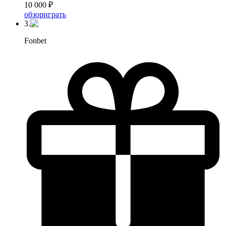
10 000 ₽
обзор
играть
3.
Fonbet