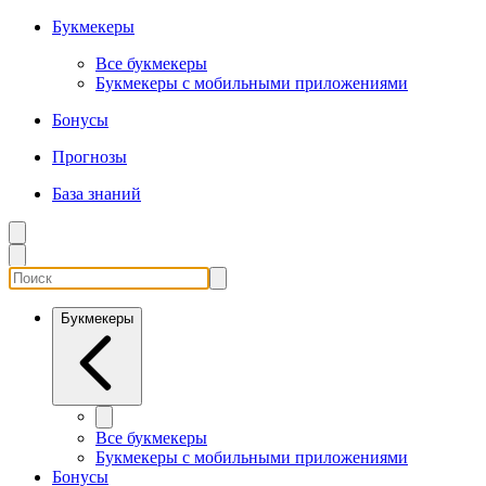
Букмекеры
Все букмекеры
Букмекеры с мобильными приложениями
Бонусы
Прогнозы
База знаний
Букмекеры
Все букмекеры
Букмекеры с мобильными приложениями
Бонусы