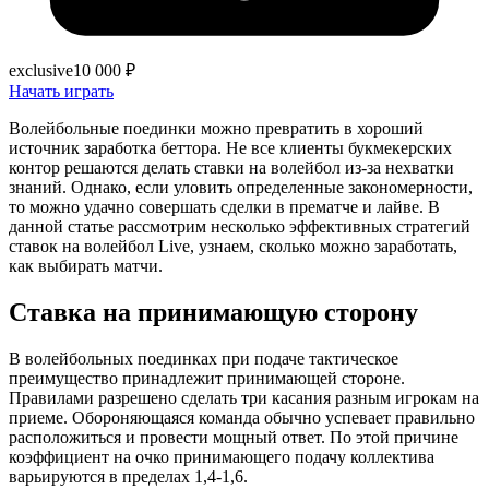
exclusive
10 000 ₽
Начать играть
Волейбольные поединки можно превратить в хороший
источник заработка беттора. Не все клиенты букмекерских
контор решаются делать ставки на волейбол из-за нехватки
знаний. Однако, если уловить определенные закономерности,
то можно удачно совершать сделки в прематче и лайве. В
данной статье рассмотрим несколько эффективных стратегий
ставок на волейбол Live, узнаем, сколько можно заработать,
как выбирать матчи.
Ставка на принимающую сторону
В волейбольных поединках при подаче тактическое
преимущество принадлежит принимающей стороне.
Правилами разрешено сделать три касания разным игрокам на
приеме. Обороняющаяся команда обычно успевает правильно
расположиться и провести мощный ответ. По этой причине
коэффициент на очко принимающего подачу коллектива
варьируются в пределах 1,4-1,6.