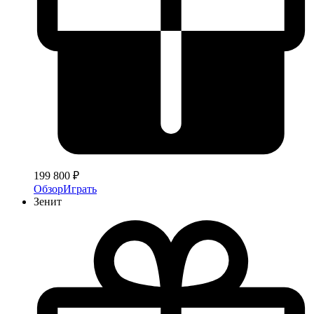
199 800 ₽
Обзор
Играть
Зенит