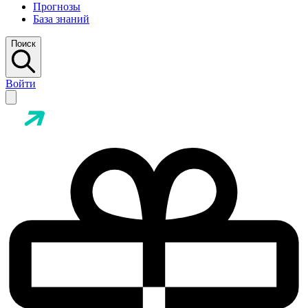
Прогнозы
База знаний
Поиск
Войти