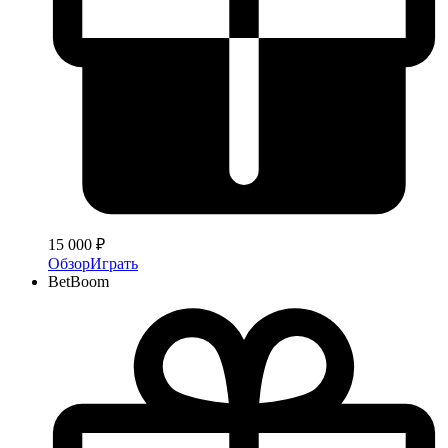
15 000 ₽
Обзор
Играть
BetBoom