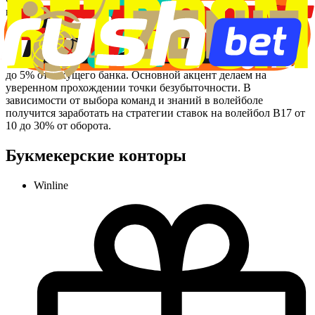
волейбольных матчей. Практика показала, что для следующих
партий расклады меняются и не в пользу беттора. Еще один
важный момент. Если в первом сете фаворит выиграл с
двухзначной разницей очков, то такой поединок для ставок не
подходит и его пропускаем. Играем только флэтом, выделяя
до 5% от текущего банка. Основной акцент делаем на
уверенном прохождении точки безубыточности. В
зависимости от выбора команд и знаний в волейболе
получится заработать на стратегии ставок на волейбол В17 от
10 до 30% от оборота.
Букмекерские конторы
Winline