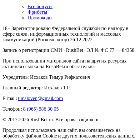
Все бонусы
Фрибеты
Промокоды
18+ Зарегистрировано Федеральной службой по надзору в
сфере связи, информационных технологий и массовых
коммуникаций (Роскомнадзор) 26.12.2022.
Запись о регистрации СМИ «RushBet» ЭЛ № ФС 77 — 84358.
При использовании материалов сайта на других ресурсах
активная ссылка на RushBet.ru обязательна
Учредитель: Исхаков Тимур Рифкатович
Главный редактор: Исхаков Т.Р.
E-mail:
timaloven@gmail.com
Телефон:
8 (965) 586 30 05
© 2017-2026 RushBet.ru. Все права защищены.
Продолжая использовать наш сайт, вы соглашаетесь на
обработку файлов Cookie и других пользовательских данных,