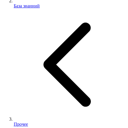
База знанний
Прочее