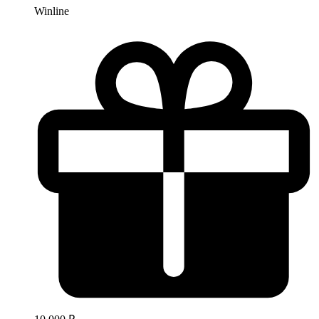
Winline