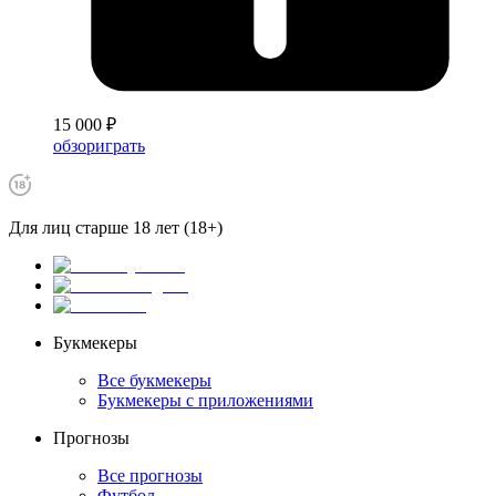
15 000 ₽
обзор
играть
Для лиц старше 18 лет (18+)
Букмекеры
Все букмекеры
Букмекеры с приложениями
Прогнозы
Все прогнозы
Футбол