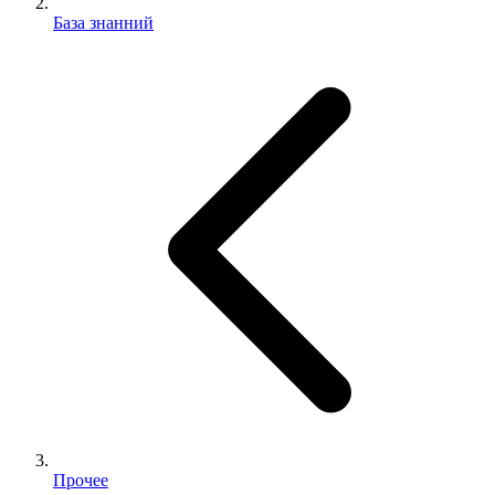
База знанний
Прочее