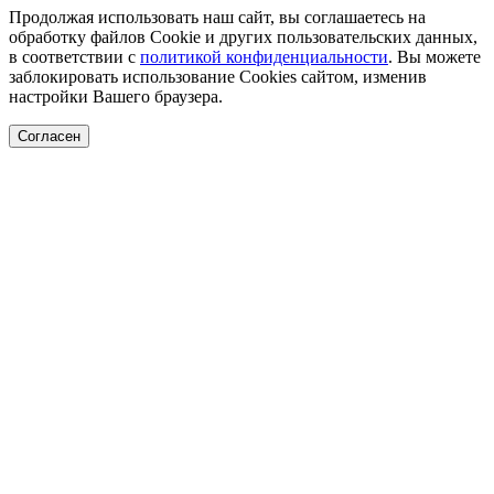
Продолжая использовать наш сайт, вы соглашаетесь на
обработку файлов Cookie и других пользовательских данных,
в соответствии с
политикой конфиденциальности
. Вы можете
заблокировать использование Cookies сайтом, изменив
настройки Вашего браузера.
Согласен