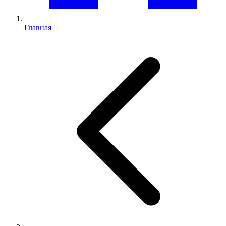
Главная