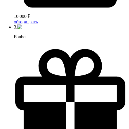
10 000 ₽
обзор
играть
3.
Fonbet