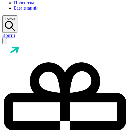
Прогнозы
База знаний
Поиск
Войти