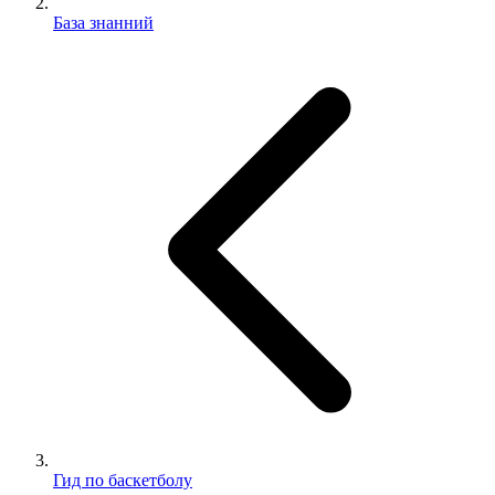
База знанний
Гид по баскетболу