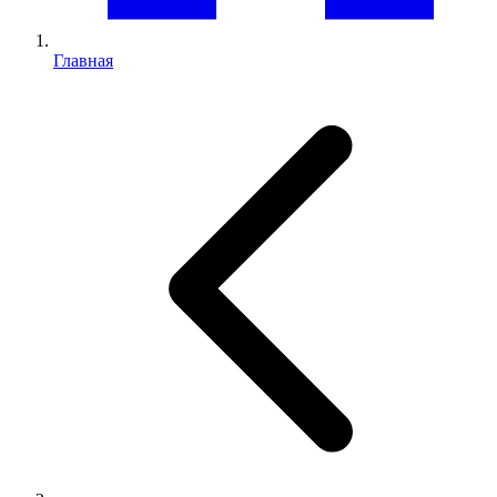
Главная