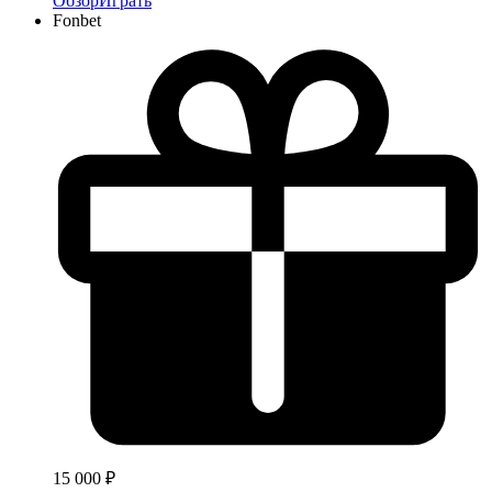
Обзор
Играть
Fonbet
15 000 ₽