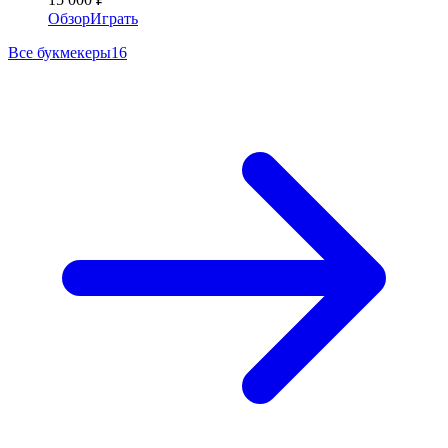
Обзор
Играть
Все букмекеры
16