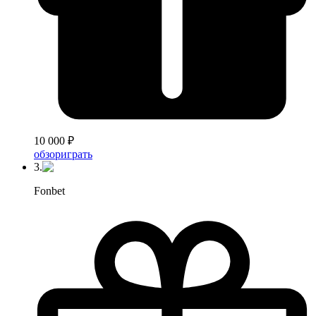
10 000 ₽
обзор
играть
3.
Fonbet