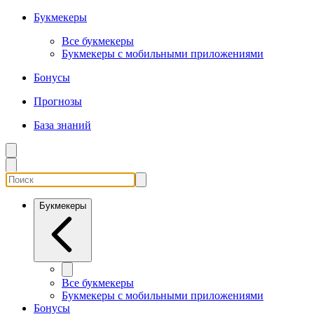
Букмекеры
Все букмекеры
Букмекеры с мобильными приложениями
Бонусы
Прогнозы
База знаний
Букмекеры
Все букмекеры
Букмекеры с мобильными приложениями
Бонусы