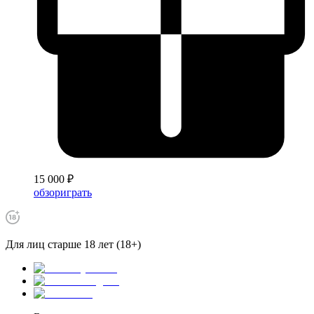
15 000 ₽
обзор
играть
Для лиц старше 18 лет (18+)