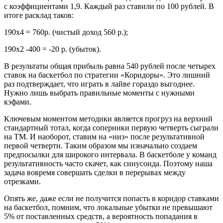
с коэффициентами 1,9. Каждый раз ставили по 100 рублей. В
итоге расклад таков:
190х4 = 760р. (чистый доход 560 р.);
190х2 -400 = -20 р. (убыток).
В результаты общая прибыль равна 540 рублей после четырех
ставок на баскетбол по стратегии «Коридоры». Это лишний
раз подтверждает, что играть в лайве гораздо выгоднее.
Нужно лишь выбрать правильные моменты с нужными
кэфами.
Ключевым моментом методики является прогруз на верхний
стандартный тотал, когда соперники первую четверть сыграли
на ТМ. И наоборот, ставим на «низ» после результативной
первой четверти. Таким образом мы изначально создаем
предпосылки для широкого интервала. В баскетболе у команд
результативность часто скачет, как синусоида. Поэтому наша
задача вовремя совершать сделки в перерывах между
отрезками.
Опять же, даже если не получится попасть в коридор ставками
на баскетбол, помним, что локальные убытки не превышают
5% от поставленных средств, а вероятность попадания в