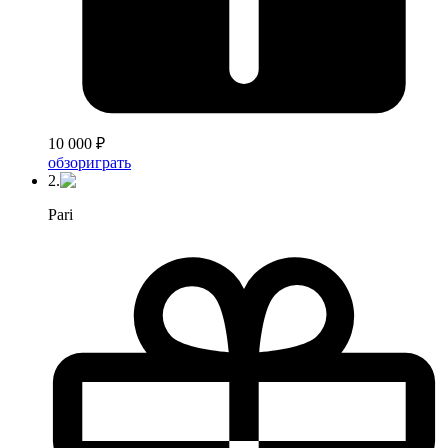
10 000 ₽
обзор
играть
2.
Pari