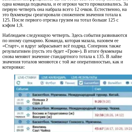
одна команда подкачала, и ее игроки часто промахивались. За
первую четверть она набрала всего 12 очков. Естественно, на
это букмекеры среагировали снижением значения тотала к
125. После первого отрезка грузим на тотал больше 125 с
кэфом 1,9.
Наблюдаем следующую четверть. Здесь события развиваются
по иному сценарию. Команда, которая мазала, назовем ее
«Старт», и вдруг забрасывает всё подряд. Соперник также
результативен (пусть это будет «Гром»). В итоге букмекеры
снова меняют значение стандартного тотала к 135. В лайве
значения тоталов меняются с той же оперативностью, как и
котировки: