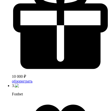
10 000 ₽
обзор
играть
3.
Fonbet