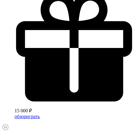
15 000 ₽
обзор
играть