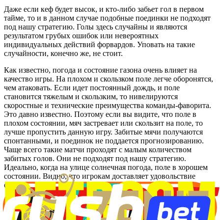
Даже если кеф будет высок, и кто-либо забьет гол в первом
тайме, то и в данном случае подобные поединки не подходят
под нашу стратегию. Голы здесь случайны и являются
результатом грубых ошибок или невероятных
индивидуальных действий форвардов. Уповать на такие
случайности, конечно же, не стоит.
Как известно, погода и состояние газона очень влияет на
качество игры. На плохом и скользком поле легче оборонятся,
чем атаковать. Если идет постоянный дождь, и поле
становится тяжелым и скользким, то нивелируются
скоростные и технические преимущества команды-фаворита.
Это давно известно. Поэтому если вы видите, что поле в
плохом состоянии, мяч застревает или скользит на поле, то
лучше пропустить данную игру. Забитые мячи получаются
спонтанными, и поединок не поддается прогнозированию.
Чаще всего такие матчи проходят с малым количеством
забитых голов. Они не подходят под нашу стратегию.
Идеально, когда на улице солнечная погода, поле в хорошем
состоянии. Видно, что игрокам доставляет удовольствие
соревновательный процесс.
Разница в чемпионатах