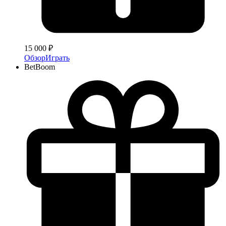
15 000 ₽
Обзор
Играть
BetBoom