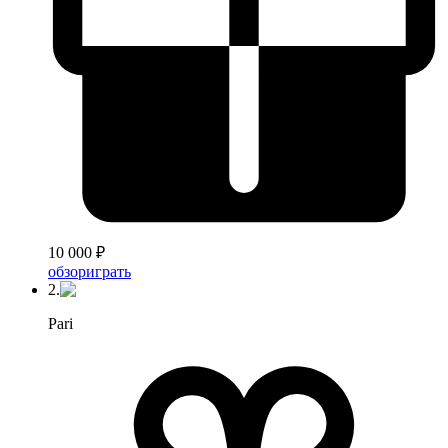
10 000 ₽
обзор
играть
2.
Pari