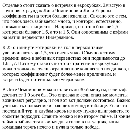
Отдельно стоит сказать о встречах в еврокубках. Зачастую в
групповых раундах Лиги Чемпионов и Лиги Европы
коэффициенты на тотал больше невелики. Связано это с тем,
что голов здесь забивается много, и конторы, естественно,
снижают коэффициенты. Например, на тотал больше 2,5
котировки бывают 1,6, а то и 1,5. Они сопоставимы с кэфами
на матчи первенства Нидерландов.
К 25-ой минуте котировки на гол в первом тайме
увеличиваются до 1,5, что очень мало. Обычно к этому
времени даже в забивных первенствах они поднимаются до
1,6-1,7. Поэтому ставить по этой стратегии в еврокубках
можно только на очень ограниченное количество поединков, в
которых коэффициент будет более-менее приличным, и
встреча будет потенциально «верховой».
В Лиге Чемпионов можно ставить до 30-й минуты, если кэф.
достигнет 1,9 хотя бы. Это оправдано если опасные моменты
возникают регулярно, и гол вот-вот должен состояться. Важно
учитывать положение играющих команд в таблице. Если это
последний тур, и клубам кровь из носу нужно выигрывать, то
событие подходит. Ставить можно и во втором тайме. В конце
таймов забивается львиная доля голов в ситуациях, когда
командам терять нечего и нужна только победа.