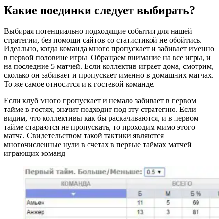
Какие поединки следует выбирать?
Выбирая потенциально подходящие события для нашей
стратегии, без помощи сайтов со статистикой не обойтись.
Идеально, когда команда много пропускает и забивает именно
в первой половине игры. Обращаем внимание на все игры, и
на последние 5 матчей. Если коллектив играет дома, смотрим,
сколько он забивает и пропускает именно в домашних матчах.
То же самое относится и к гостевой команде.
Если клуб много пропускает и немало забивает в первом
тайме в гостях, значит подходит под эту стратегию. Если
видим, что коллективы как бы раскачиваются, и в первом
тайме стараются не пропускать, то проходим мимо этого
матча. Свидетельством такой тактики являются
многочисленные нули в счетах в первые таймах матчей
играющих команд.