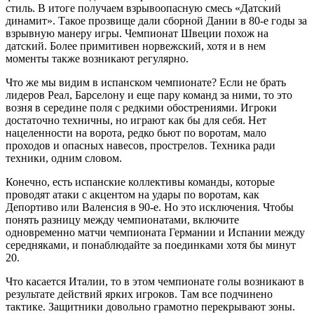
стиль. В итоге получаем взрывоопасную смесь «Датский
динамит». Такое прозвище дали сборной Дании в 80-е годы за
взрывную манеру игры. Чемпионат Швеции похож на
датский. Более примитивен норвежский, хотя и в нем
моменты также возникают регулярно.
Что же мы видим в испанском чемпионате? Если не брать
лидеров Реал, Барселону и еще пару команд за ними, то это
возня в середине поля с редкими обострениями. Игроки
достаточно техничны, но играют как бы для себя. Нет
нацеленности на ворота, редко бьют по воротам, мало
проходов и опасных навесов, прострелов. Техника ради
техники, одним словом.
Конечно, есть испанские коллективы команды, которые
проводят атаки с акцентом на удары по воротам, как
Депортиво или Валенсия в 90-е. Но это исключения. Чтобы
понять разницу между чемпионатами, включите
одновременно матчи чемпионата Германии и Испании между
середняками, и понаблюдайте за поединками хотя бы минут
20.
Что касается Италии, то в этом чемпионате голы возникают в
результате действий ярких игроков. Там все подчинено
тактике. Защитники довольно грамотно перекрывают зоны.