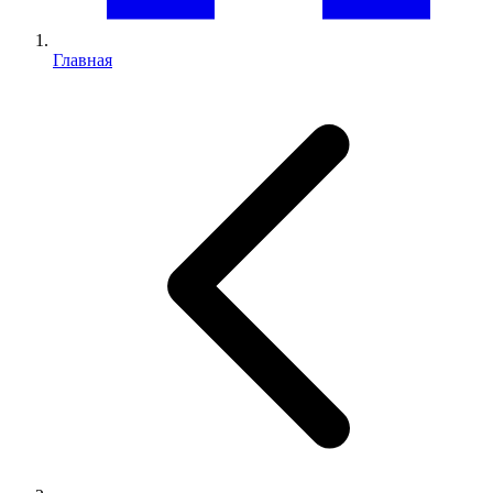
Главная