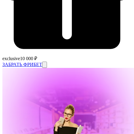
exclusive
10 000 ₽
ЗАБРАТЬ ФРИБЕТ