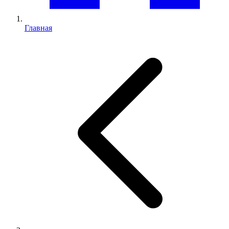
Главная