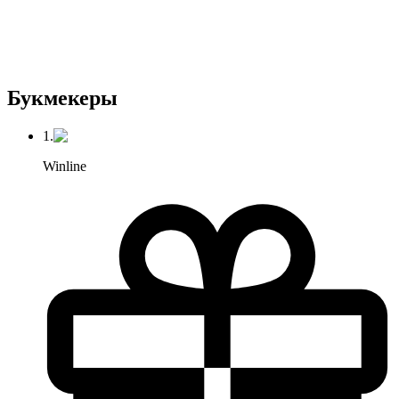
Букмекеры
1.
Winline