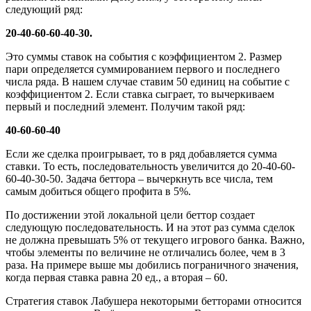
следующий ряд:
20-40-60-60-40-30.
Это суммы ставок на события с коэффициентом 2. Размер
пари определяется суммированием первого и последнего
числа ряда. В нашем случае ставим 50 единиц на событие с
коэффициентом 2. Если ставка сыграет, то вычеркиваем
первый и последний элемент. Получим такой ряд:
40-60-60-40
Если же сделка проигрывает, то в ряд добавляется сумма
ставки. То есть, последовательность увеличится до 20-40-60-
60-40-30-50. Задача беттора – вычеркнуть все числа, тем
самым добиться общего профита в 5%.
По достижении этой локальной цели беттор создает
следующую последовательность. И на этот раз сумма сделок
не должна превышать 5% от текущего игрового банка. Важно,
чтобы элементы по величине не отличались более, чем в 3
раза. На примере выше мы добились пограничного значения,
когда первая ставка равна 20 ед., а вторая – 60.
Стратегия ставок Лабушера некоторыми бетторами относится