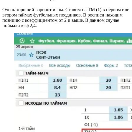
Очень хороший вариант игры. Ставим на ТМ (1) в первом или
втором таймах футбольных поединков. В росписи находим
позицию с коэффициентом от 2 и выше. В данном случае
поймали кэф 2,4: