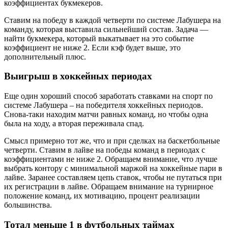
коэффициентах букмекеров.
Ставим на победу в каждой четверти по системе Лабушера на
команду, которая выставила сильнейший состав. Задача —
найти букмекера, который выкатывает на это событие
коэффициент не ниже 2. Если кэф будет выше, это
дополнительный плюс.
Выигрыш в хоккейных периодах
Еще один хороший способ заработать ставками на спорт по
системе Лабушера – на победителя хоккейных периодов.
Снова-таки находим матчи равных команд, но чтобы одна
была на ходу, а вторая переживала спад.
Смысл примерно тот же, что и при сделках на баскетбольные
четверти. Ставим в лайве на победы команд в периодах с
коэффициентами не ниже 2. Обращаем внимание, что лучше
выбрать контору с минимальной маржой на хоккейные пари в
лайве. Заранее составляем цепь ставок, чтобы не путаться при
их регистрации в лайве. Обращаем внимание на турнирное
положение команд, их мотивацию, процент реализации
большинства.
Тотал меньше 1 в футбольных таймах