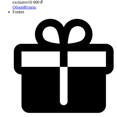
exclusive
10 000 ₽
Обзор
Играть
Fonbet