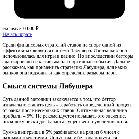
exclusive
10 000 ₽
Начать играть
Среди финансовых стратегий ставок на спорт одной из
эффективных является система Лабушера. Изначально она
использовалась для игры в казино. Но впоследствии бетторы
адаптировали её к ставкам на спортивные события. Дальше
расскажем, как применить стратегию Лабушера, для каких
рынков она подходит и как определять размеры пари.
Смысл системы Лабушера
Суть данной методики заключается в том, что беттор
изначально ставить цель – заработать определенный процент
от банка после нескольких ставок. Оптимальная величина
прибыли – 5%. Не рекомендуется повышать это значение,
поскольку риски для баланса существенно увеличиваются.
Сумма выигрыша в 5% разбивается на ряд из 6 чисел с
разными значениями. Допустим, у беттора получился