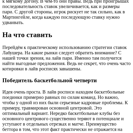
к мягкому догону. В чём-то они правы. Ведь при проигрышах
последовательность ставок увеличивается, как и размеры
пари. С другой стороны, игрок рискует не так сильно, как в
Мартингейле, когда каждую последующую ставку нужно
удваивать.
На что ставить
Перейдём к практическому использованию стратегии ставок
Лабушера. На какие рынки следует обратить внимание? С
нашей точки зрения, на лайв пари. Именно там получится
найти выгодные предложения. Ведь не секрет, что очень часто
котировки в лайв росписях завышены.
Победитель баскетбольной четверти
Идея очень проста. В лайв росписи находим баскетбольные
поединки примерно равных по силам команд. Но важно,
чтобы у одной из них были серьезные кадровые проблемы. К
примеру, травмирован основной центровой. Это
оптимальный вариант. Нередко баскетбольные клубы без
основного центрового существенно теряют в потенциале и
уступают в отдельных отрезках и матче. Преимущество
беттора в том, что этот факт практически не отражается на