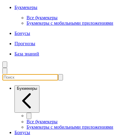
Букмекеры
Все букмекеры
Букмекеры с мобильными приложениями
Бонусы
Прогнозы
База знаний
Букмекеры
Все букмекеры
Букмекеры с мобильными приложениями
Бонусы