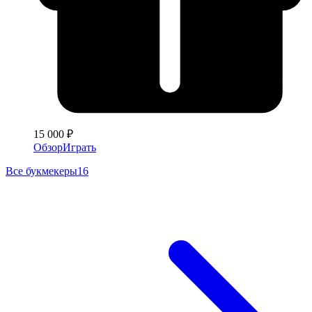
15 000 ₽
Обзор
Играть
Все букмекеры
16