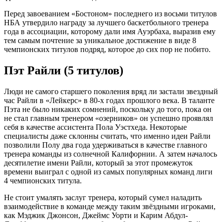
Перед завоеванием «Бостоном» последнего из восьми титулов
НБА утвердило награду за лучшего баскетбольного тренера
года в ассоциации, которому дали имя Ауэрбаха, выразив ему
тем самым почтение за уникальное достижение в виде 8
чемпионских титулов подряд, которое до сих пор не побито.
Пэт Райли (5 титулов)
Люди не самого старшего поколения вряд ли застали звездный
час Райли в «Лейкерс» в 80-х годах прошлого века. В таланте
Пэта не было никаких сомнений, поскольку до того, пока он
не стал главным тренером «озерников» он успешно проявлял
себя в качестве ассистента Пола Уэстхеда. Некоторые
специалисты даже склонны считать, что именно идеи Райли
позволили Полу два года удерживаться в качестве главного
тренера команды из солнечной Калифорнии. А затем началось
десятилетие имени Райли, который за этот промежуток
времени выиграл с одной из самых популярных команд лиги
4 чемпионских титула.
Не стоит умалять заслуг тренера, который сумел наладить
взаимодействие в команде между таким звёздными игроками,
как Мэджик Джонсон, Джеймс Уорти и Карим Абдул-