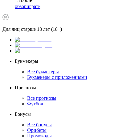
15 000 ₽
обзор
играть
Для лиц старше 18 лет (18+)
Букмекеры
Все букмекеры
Букмекеры с приложениями
Прогнозы
Все прогнозы
Футбол
Бонусы
Все бонусы
Фрибеты
Промокоды