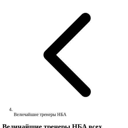
Величайшие тренеры НБА
Величайшие тренеры НБА всех