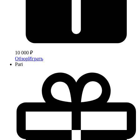
10 000 ₽
Обзор
Играть
Pari