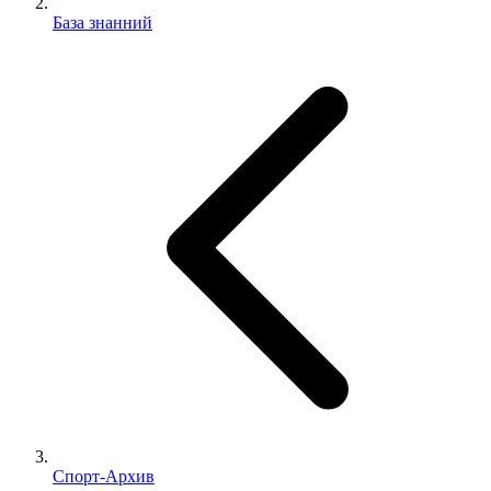
База знанний
Спорт-Архив