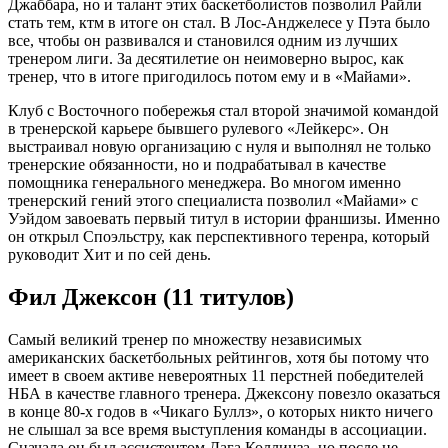
Джаббара, но и талант этих баскетболистов позволил Райли
стать тем, ктм в итоге он стал. В Лос-Анджелесе у Пэта было
все, чтобы он развивался и становился одним из лучших
тренером лиги. За десятилетие он неимоверно вырос, как
тренер, что в итоге пригодилось потом ему и в «Майами».
Клуб с Восточного побережья стал второй значимой командой
в тренерской карьере бывшего рулевого «Лейкерс». Он
выстраивал новую организацию с нуля и выполнял не только
тренерские обязанности, но и подрабатывал в качестве
помощника генерального менеджера. Во многом именно
тренерский гений этого специалиста позволил «Майами» с
Уэйдом завоевать первый титул в истории франшизы. Именно
он открыл Споэльстру, как перспективного теренра, который
руководит Хит и по сей день.
Фил Джексон (11 титулов)
Самый великий тренер по множеству независимых
американских баскетбольных рейтингов, хотя бы потому что
имеет в своем активе невероятных 11 перстней победителей
НБА в качестве главного тренера. Джексону повезло оказаться
в конце 80-х годов в «Чикаго Буллз», о которых никто ничего
не слышал за все время выступления команды в ассоциации.
Сначала он был ассистентом Дага Коллинза, но после не