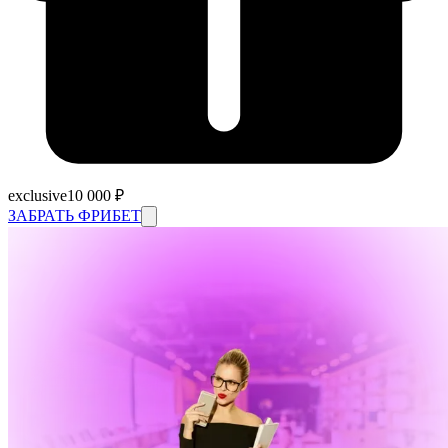
exclusive
10 000 ₽
ЗАБРАТЬ ФРИБЕТ