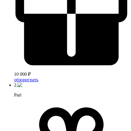
10 000 ₽
обзор
играть
2.
Pari