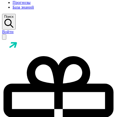
Прогнозы
База знаний
Поиск
Войти