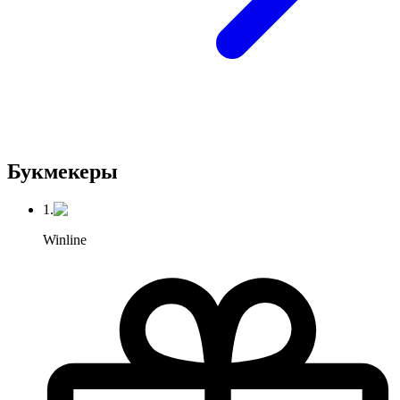
Букмекеры
1.
Winline