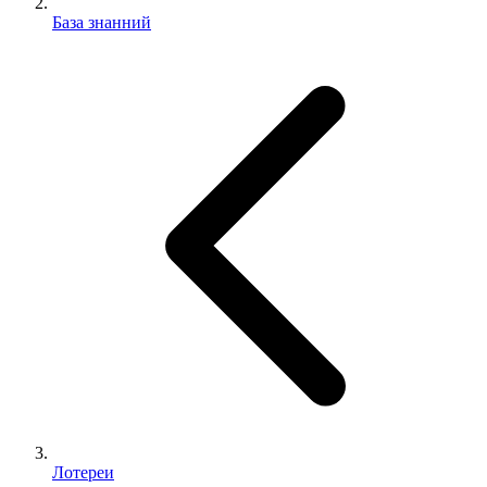
База знанний
Лотереи