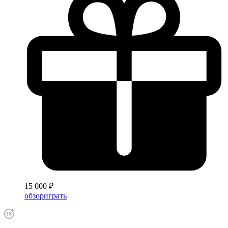
15 000 ₽
обзор
играть