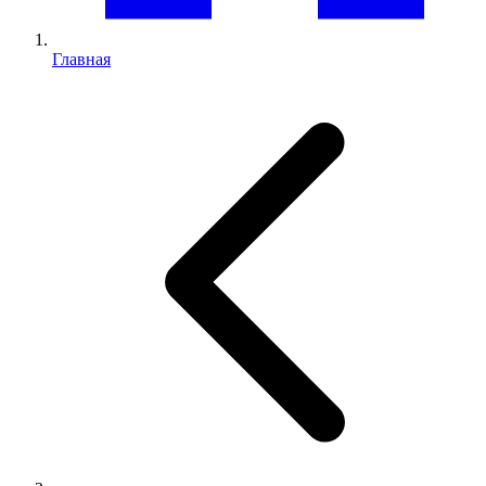
Главная