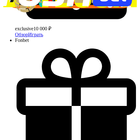
exclusive
10 000 ₽
Обзор
Играть
Fonbet