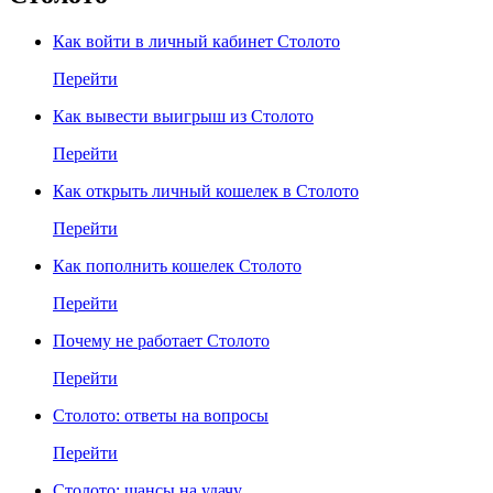
Как войти в личный кабинет Столото
Перейти
Как вывести выигрыш из Столото
Перейти
Как открыть личный кошелек в Столото
Перейти
Как пополнить кошелек Столото
Перейти
Почему не работает Столото
Перейти
Столото: ответы на вопросы
Перейти
Столото: шансы на удачу