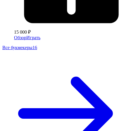
15 000 ₽
Обзор
Играть
Все букмекеры
16