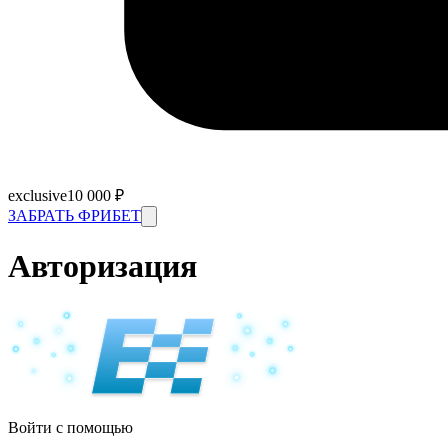
exclusive
10 000 ₽
ЗАБРАТЬ ФРИБЕТ
Авторизация
Войти с помощью