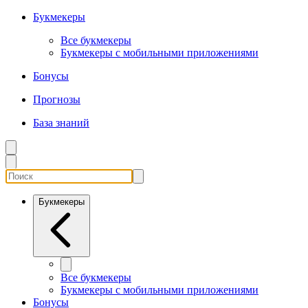
Букмекеры
Все букмекеры
Букмекеры с мобильными приложениями
Бонусы
Прогнозы
База знаний
Букмекеры
Все букмекеры
Букмекеры с мобильными приложениями
Бонусы