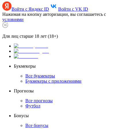
Войти с Яндекс ID
Войти с VK ID
Нажимая на кнопку авторизации, вы соглашаетесь с
условиями
Для лиц старше 18 лет (18+)
Букмекеры
Все букмекеры
Букмекеры с приложениями
Прогнозы
Все прогнозы
Футбол
Бонусы
Все бонусы