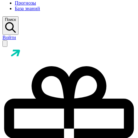
Прогнозы
База знаний
Поиск
Войти