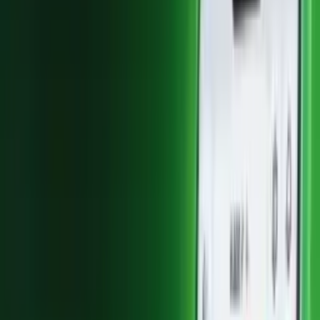
Бонусы
Фрибеты