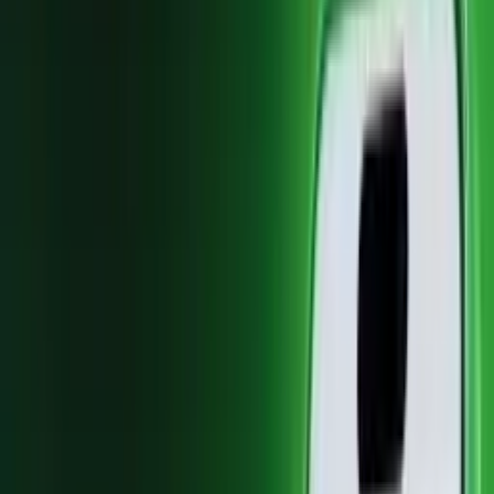
Главная