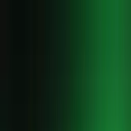
Букмекеры
Все букмекеры
Букмекеры с мобильными приложениями
Бонусы
Прогнозы
База знаний
Букмекеры
Все букмекеры
Букмекеры с мобильными приложениями
Бонусы