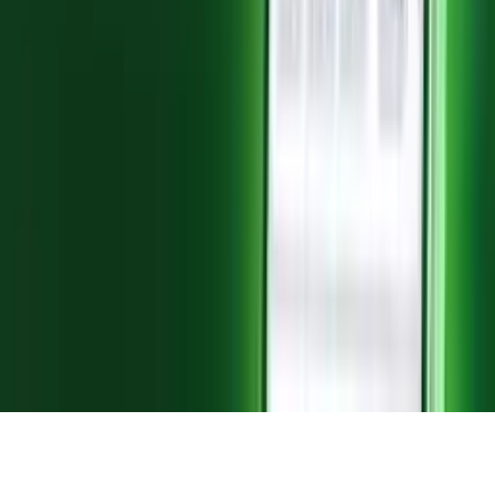
При использовании материалов сайта на других ресурсах
активная ссылка на RushBet.ru обязательна
Учредитель: Исхаков Тимур Рифкатович
Главный редактор: Исхаков Т.Р.
E-mail:
timaloven@gmail.com
Телефон:
8 (965) 586 30 05
© 2017-2026 RushBet.ru. Все права защищены.
Продолжая использовать наш сайт, вы соглашаетесь на
обработку файлов Cookie и других пользовательских данных,
в соответствии с
политикой конфиденциальности
. Вы можете
заблокировать использование Cookies сайтом, изменив
настройки Вашего браузера.
Согласен