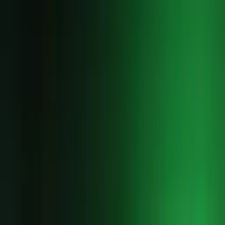
Прогнозы
База знаний
Поиск
Войти