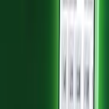
Букмекеры
Все букмекеры
Букмекеры с приложениями
Прогнозы
Все прогнозы
Футбол
Бонусы
Все бонусы
Фрибеты
Промокоды
18+ Зарегистрировано Федеральной службой по надзору в
сфере связи, информационных технологий и массовых
коммуникаций (Роскомнадзор) 26.12.2022.
Запись о регистрации СМИ «RushBet» ЭЛ № ФС 77 — 84358.