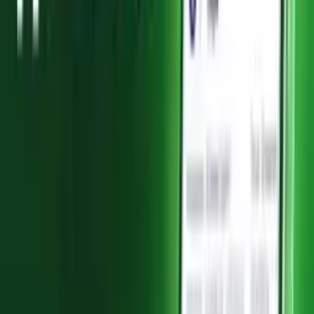
Букмекеры
1.
Winline