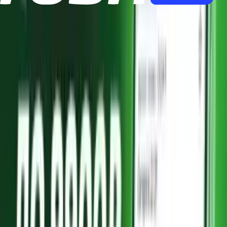
Лига Ставок: фрибет до 9 900 ₽ за
лояльность
подробнее
участвовать
Срок действия: 51 день