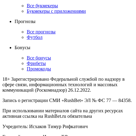
Все букмекеры
Букмекеры с приложениями
Прогнозы
Все прогнозы
Футбол
Бонусы
Все бонусы
Фрибеты
Промокоды
18+ Зарегистрировано Федеральной службой по надзору в
сфере связи, информационных технологий и массовых
коммуникаций (Роскомнадзор) 26.12.2022.
Запись о регистрации СМИ «RushBet» ЭЛ № ФС 77 — 84358.
При использовании материалов сайта на других ресурсах
активная ссылка на RushBet.ru обязательна
Учредитель: Исхаков Тимур Рифкатович