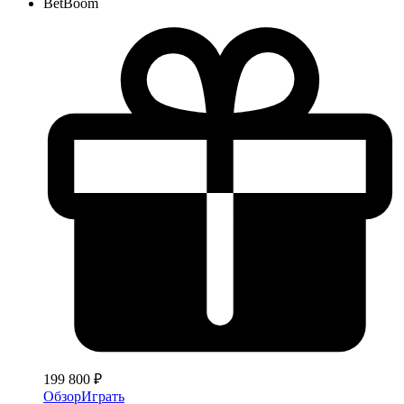
BetBoom
199 800 ₽
Обзор
Играть