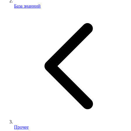
База знанний
Прочее