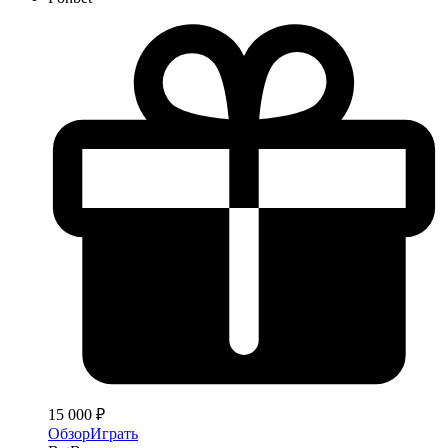
15 000 ₽
Обзор
Играть