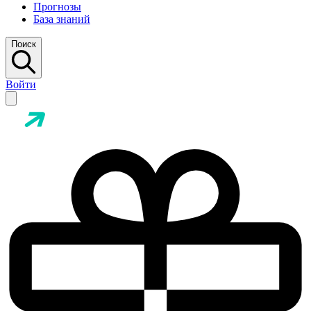
Прогнозы
База знаний
Поиск
Войти