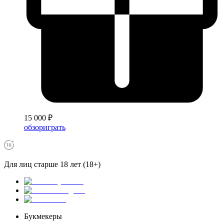
15 000 ₽
обзор
играть
Для лиц старше 18 лет (18+)
Букмекеры