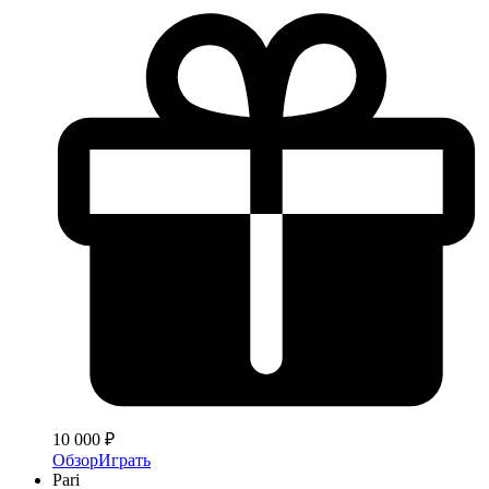
10 000 ₽
Обзор
Играть
Pari