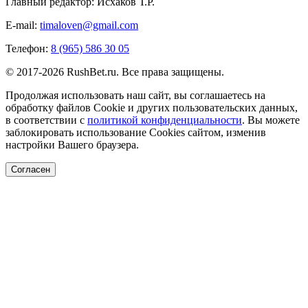
Главный редактор: Исхаков Т.Р.
E-mail:
timaloven@gmail.com
Телефон:
8 (965) 586 30 05
© 2017-2026 RushBet.ru. Все права защищены.
Продолжая использовать наш сайт, вы соглашаетесь на
обработку файлов Cookie и других пользовательских данных,
в соответствии с
политикой конфиденциальности
. Вы можете
заблокировать использование Cookies сайтом, изменив
настройки Вашего браузера.
Согласен