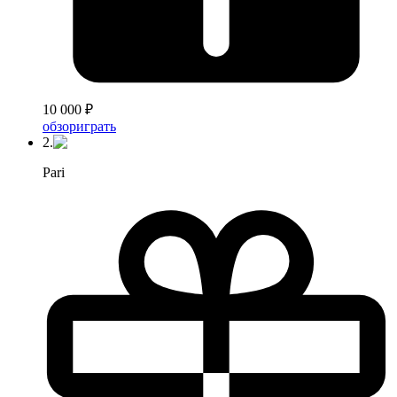
10 000 ₽
обзор
играть
2.
Pari