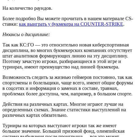
На количество раундов.
Более подробно Вы можете прочитать в нашем материале CS-
ставки:
как выиграть у букмекера на COUNTER-STRIKE
.
Нюансы о дисциплине:
Так как КС:ГО — это относительно новая киберспортивная
дисциплина, во многих букмекерских компаниях отсутствует
штат аналитиков формирующих линию на эту дисциплину.
Поэтому зачастую игроки, разбирающиеся в этой игре и
турнирах, имеют преимущество над линией букмекера.
Возможность следить за жизнью геймеров постоянно, так как
спортсмены и болельщики, чаще всего, имеют общие форумы
в соцсетях и информация о заменах в составе, травмах,
проблемах более доступна, чем, например, в большом спорте.
Действия на различных картах. Многие играют лучше на
определенных схемах. Знание статистики выступлений на
различных картах обязательно.
Турниры на которых выступают игроки так же имеют
большое значение. Большой призовой фонд, олимпийская
система выбывания после проигрыша — все это может